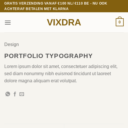
Ga
GRATIS VERZENDING VANAF €100 NL/ €110 BE - NU OOK
ACHTERAF BETALEN MET KLARNA
naar
inhoud
VIXDRA
0
Design
PORTFOLIO TYPOGRAPHY
Lorem ipsum dolor sit amet, consectetuer adipiscing elit,
sed diam nonummy nibh euismod tincidunt ut laoreet
dolore magna aliquam erat volutpat.