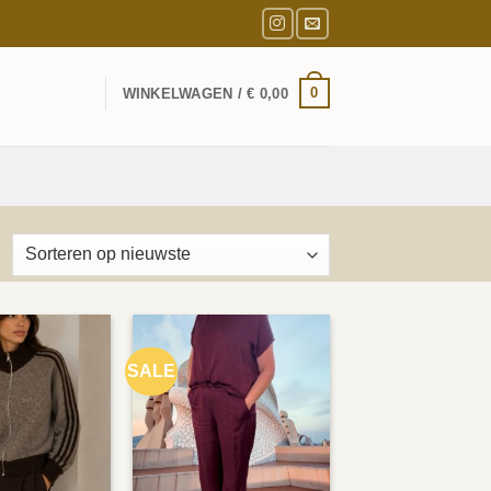
0
WINKELWAGEN /
€
0,00
esorteerd
p
ieuwste
SALE