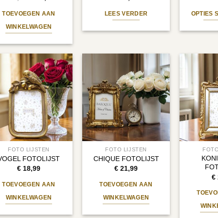
prijs
prijs
was:
is:
TOEVOEGEN AAN
LEES VERDER
OPTIES 
€ 19,99.
€ 15,00.
WINKELWAGEN
FOTO LIJSTEN
FOTO LIJSTEN
FOTO
KONI
VOGEL FOTOLIJST
CHIQUE FOTOLIJST
FOT
€
18,99
€
21,99
€
TOEVOEGEN AAN
TOEVOEGEN AAN
TOEVO
WINKELWAGEN
WINKELWAGEN
WINK