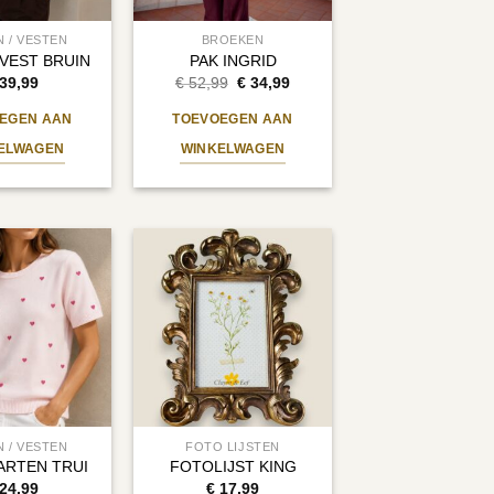
N / VESTEN
BROEKEN
VEST BRUIN
PAK INGRID
Oorspronkelijke
Huidige
39,99
€
52,99
€
34,99
prijs
prijs
was:
is:
EGEN AAN
TOEVOEGEN AAN
€ 52,99.
€ 34,99.
ELWAGEN
WINKELWAGEN
N / VESTEN
FOTO LIJSTEN
ARTEN TRUI
FOTOLIJST KING
24,99
€
17,99