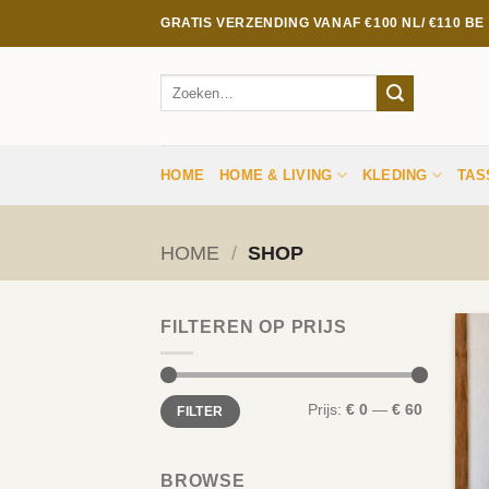
Ga
GRATIS VERZENDING VANAF €100 NL/ €110 B
naar
inhoud
Zoeken
naar:
HOME
HOME & LIVING
KLEDING
TAS
HOME
/
SHOP
FILTEREN OP PRIJS
Min.
Max.
Prijs:
€ 0
—
€ 60
FILTER
prijs
prijs
BROWSE