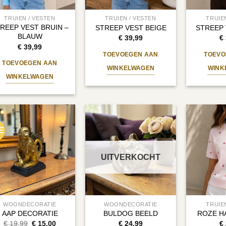
TRUIEN / VESTEN
TRUIEN / VESTEN
TRUIE
REEP VEST BRUIN –
STREEP VEST BEIGE
STREEP 
BLAUW
€
39,99
€
€
39,99
TOEVOEGEN AAN
TOEVO
TOEVOEGEN AAN
WINKELWAGEN
WINK
WINKELWAGEN
E
UITVERKOCHT
WOONDECORATIE
WOONDECORATIE
TRUIE
AAP DECORATIE
BULDOG BEELD
ROZE H
Oorspronkelijke
Huidige
€
19,99
€
15,00
€
24,99
€