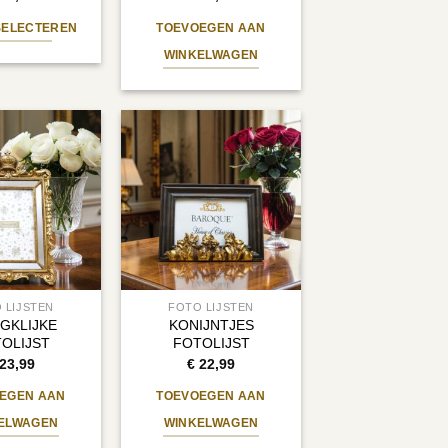
SELECTEREN
TOEVOEGEN AAN
Dit
WINKELWAGEN
product
heeft
meerdere
variaties.
Deze
optie
kan
gekozen
worden
op
de
 LIJSTEN
FOTO LIJSTEN
GKLIJKE
KONIJNTJES
productpagina
OLIJST
FOTOLIJST
23,99
€
22,99
EGEN AAN
TOEVOEGEN AAN
ELWAGEN
WINKELWAGEN