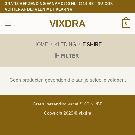
Ga
GRATIS VERZENDING VANAF €100 NL/ €110 BE - NU OOK
ACHTERAF BETALEN MET KLARNA
naar
inhoud
VIXDRA
0
HOME
/
KLEDING
/
T-SHIRT
FILTER
Geen producten gevonden die aan je selectie voldoen.
Gratis verzending vanaf €100 NL/BE
Copyright 2026 ©
vixdra