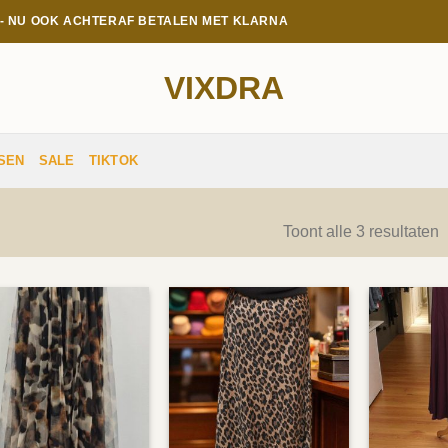
E - NU OOK ACHTERAF BETALEN MET KLARNA
VIXDRA
SEN
SALE
TIKTOK
G
Toont alle 3 resultaten
o
n