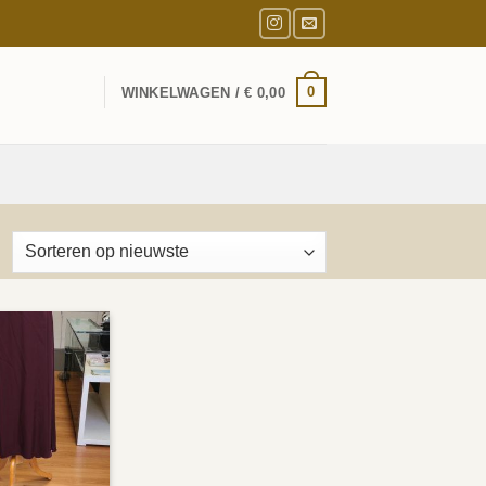
0
WINKELWAGEN /
€
0,00
esorteerd
p
ieuwste