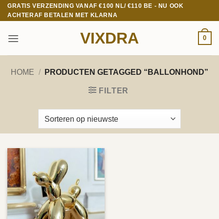
Ga
GRATIS VERZENDING VANAF €100 NL/ €110 BE - NU OOK
ACHTERAF BETALEN MET KLARNA
naar
inhoud
VIXDRA
0
HOME
/
PRODUCTEN GETAGGED “BALLONHOND”
FILTER