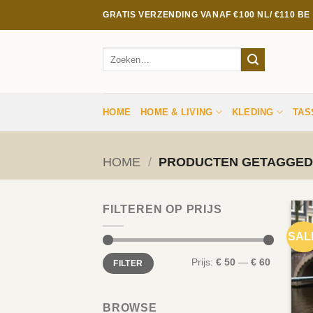
Ga
GRATIS VERZENDING VANAF €100 NL/ €110 B
naar
inhoud
Zoeken
naar:
HOME
HOME & LIVING
KLEDING
TAS
HOME
/
PRODUCTEN GETAGGED
FILTEREN OP PRIJS
SAL
Min.
Max.
Prijs:
€ 50
—
€ 60
FILTER
prijs
prijs
BROWSE