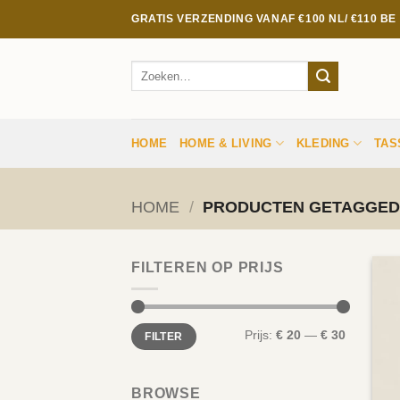
Ga
GRATIS VERZENDING VANAF €100 NL/ €110 B
naar
inhoud
Zoeken
naar:
HOME
HOME & LIVING
KLEDING
TAS
HOME
/
PRODUCTEN GETAGGED
FILTEREN OP PRIJS
Min.
Max.
Prijs:
€ 20
—
€ 30
FILTER
prijs
prijs
BROWSE