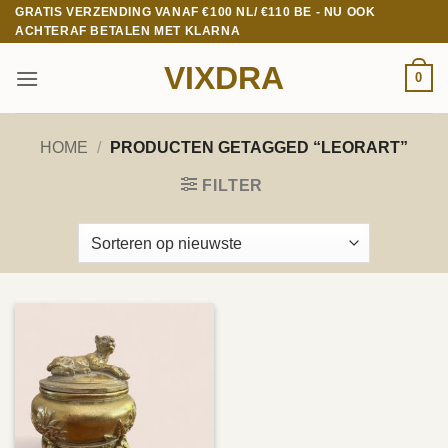
Ga
GRATIS VERZENDING VANAF €100 NL/ €110 BE - NU OOK
ACHTERAF BETALEN MET KLARNA
naar
inhoud
VIXDRA
0
HOME
/
PRODUCTEN GETAGGED “LEORART”
FILTER