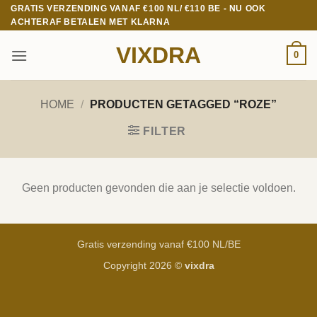
Ga
GRATIS VERZENDING VANAF €100 NL/ €110 BE - NU OOK
ACHTERAF BETALEN MET KLARNA
naar
inhoud
VIXDRA
0
HOME
/
PRODUCTEN GETAGGED “ROZE”
FILTER
Geen producten gevonden die aan je selectie voldoen.
Gratis verzending vanaf €100 NL/BE
Copyright 2026 ©
vixdra