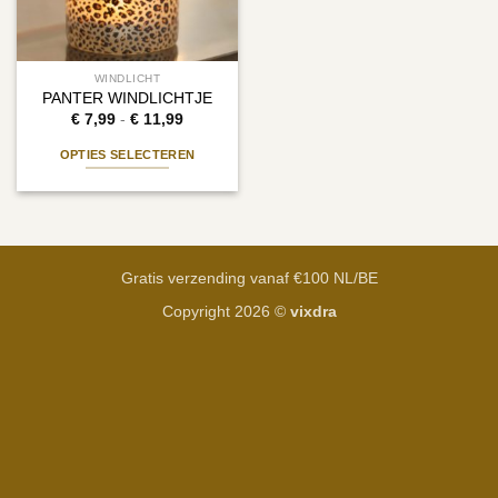
WINDLICHT
PANTER WINDLICHTJE
Prijsklasse:
€
7,99
-
€
11,99
€ 7,99
tot
OPTIES SELECTEREN
€ 11,99
Dit
product
heeft
meerdere
variaties.
Gratis verzending vanaf €100 NL/BE
Deze
Copyright 2026 ©
vixdra
optie
kan
gekozen
worden
op
de
productpagina