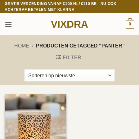
Ga
GRATIS VERZENDING VANAF €100 NL/ €110 BE - NU OOK
ACHTERAF BETALEN MET KLARNA
naar
inhoud
VIXDRA
0
HOME
/
PRODUCTEN GETAGGED “PANTER”
FILTER