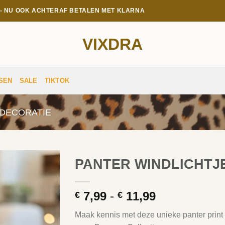
E - NU OOK ACHTERAF BETALEN MET KLARNA
VIXDRA
SEN
SALE
TIKTOK
DECORATIE
PANTER WINDLICHTJ
Prijsklasse:
7,99
-
11,99
€
€
€ 7,99
Maak kennis met deze unieke panter print t
tot