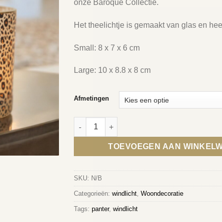
onze Baroque Collectie.
€ 11,99
Het theelichtje is gemaakt van glas en he
Small: 8 x 7 x 6 cm
Large: 10 x 8.8 x 8 cm
Afmetingen
PANTER WINDLICHTJE aantal
TOEVOEGEN AAN WINKEL
SKU:
N/B
Categorieën:
windlicht
,
Woondecoratie
Tags:
panter
,
windlicht