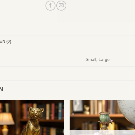
N (0)
Small, Large
N