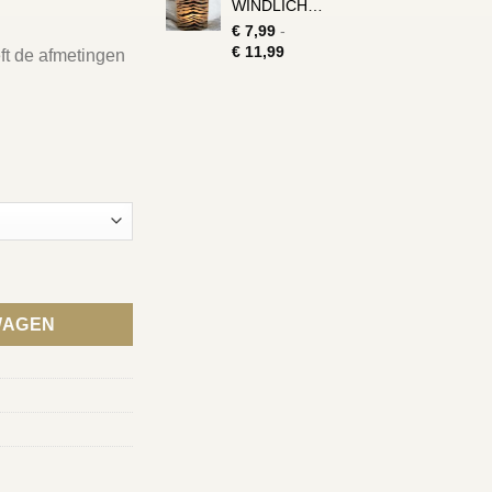
WINDLICHTJE
€
7,99
-
Prijsklasse:
€
11,99
eft de afmetingen
€ 7,99
tot
€ 11,99
WAGEN