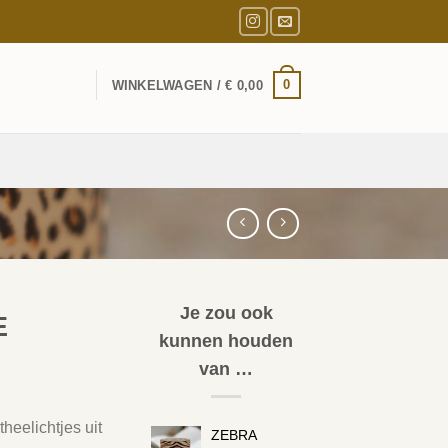
0
WINKELWAGEN /
€
0,00
Je zou ook
E
kunnen houden
van …
heelichtjes uit
ZEBRA