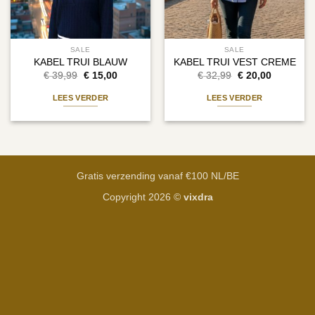
SALE
SALE
KABEL TRUI BLAUW
KABEL TRUI VEST CREME
Oorspronkelijke
Huidige
Oorspronkelijke
Huidige
€
39,99
€
15,00
€
32,99
€
20,00
prijs
prijs
prijs
prijs
was:
is:
was:
is:
LEES VERDER
LEES VERDER
€ 39,99.
€ 15,00.
€ 32,99.
€ 20,00.
Gratis verzending vanaf €100 NL/BE
Copyright 2026 ©
vixdra