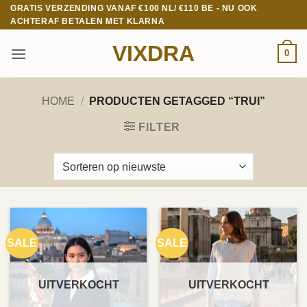
Ga
GRATIS VERZENDING VANAF €100 NL/ €110 BE - NU OOK
ACHTERAF BETALEN MET KLARNA
naar
inhoud
VIXDRA
0
HOME
/
PRODUCTEN GETAGGED “TRUI”
FILTER
SALE
SALE
UITVERKOCHT
UITVERKOCHT