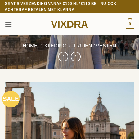
Ga
GRATIS VERZENDING VANAF €100 NL/ €110 BE - NU OOK
ACHTERAF BETALEN MET KLARNA
naar
inhoud
VIXDRA
0
HOME
/
KLEDING
/
TRUIEN / VESTEN
SALE