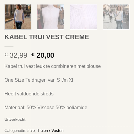
KABEL TRUI VEST CREME
Oorspronkelijke
Huidige
32,99
20,00
€
€
prijs
prijs
Kabel trui vest leuk te combineren met blouse
was:
is:
€ 32,99.
€ 20,00.
One Size Te dragen van S t/m Xl
Heeft voldoende streds
Materiaal: 50% Viscose 50% poliamide
Uitverkocht
Categorieën:
sale
,
Truien / Vesten