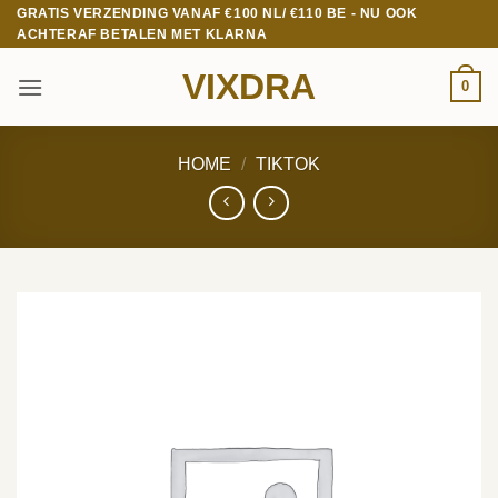
Ga
GRATIS VERZENDING VANAF €100 NL/ €110 BE - NU OOK
ACHTERAF BETALEN MET KLARNA
naar
inhoud
VIXDRA
0
HOME
/
TIKTOK