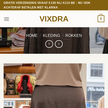
Ga
GRATIS VERZENDING VANAF €100 NL/ €110 BE - NU OOK
ACHTERAF BETALEN MET KLARNA
naar
inhoud
VIXDRA
0
HOME
/
KLEDING
/
ROKKEN