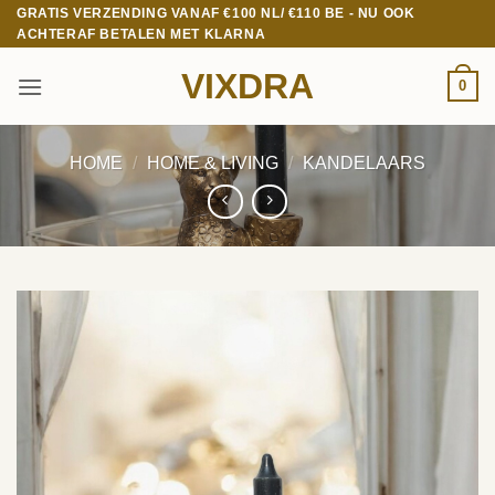
Ga
GRATIS VERZENDING VANAF €100 NL/ €110 BE - NU OOK
ACHTERAF BETALEN MET KLARNA
naar
inhoud
VIXDRA
0
HOME
/
HOME & LIVING
/
KANDELAARS