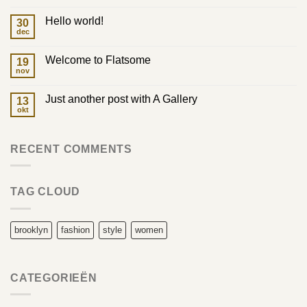
reacties
op
Hello world!
30
Verzend
&
dec
Geen
Retour
reacties
op
Welcome to Flatsome
19
Hello
world!
nov
Geen
reacties
op
Just another post with A Gallery
13
Welcome
to
okt
Geen
Flatsome
reacties
op
Just
RECENT COMMENTS
another
post
with
A
Gallery
TAG CLOUD
brooklyn
fashion
style
women
CATEGORIEËN