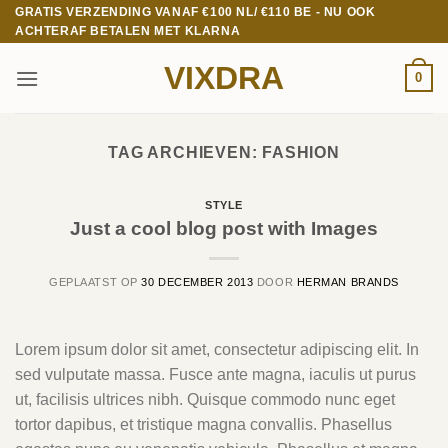
Ga
GRATIS VERZENDING VANAF €100 NL/ €110 BE - NU OOK
ACHTERAF BETALEN MET KLARNA
naar
inhoud
VIXDRA
0
TAG ARCHIEVEN:
FASHION
STYLE
Just a cool blog post with Images
GEPLAATST OP
30 DECEMBER 2013
DOOR
HERMAN BRANDS
Lorem ipsum dolor sit amet, consectetur adipiscing elit. In
sed vulputate massa. Fusce ante magna, iaculis ut purus
ut, facilisis ultrices nibh. Quisque commodo nunc eget
tortor dapibus, et tristique magna convallis. Phasellus