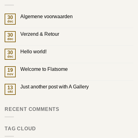
Algemene voorwaarden
30
dec
Geen
reacties
op
Verzend & Retour
30
Algemene
voorwaarden
dec
Geen
reacties
op
Hello world!
30
Verzend
&
dec
Geen
Retour
reacties
op
Welcome to Flatsome
19
Hello
world!
nov
Geen
reacties
op
Just another post with A Gallery
13
Welcome
to
okt
Geen
Flatsome
reacties
op
Just
RECENT COMMENTS
another
post
with
A
Gallery
TAG CLOUD