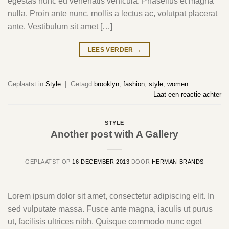
egestas nunc eu venenatis vehicula. Phasellus et magna
nulla. Proin ante nunc, mollis a lectus ac, volutpat placerat
ante. Vestibulum sit amet […]
LEES VERDER
→
Geplaatst in
Style
|
Getagd
brooklyn
,
fashion
,
style
,
women
Laat een reactie achter
STYLE
Another post with A Gallery
GEPLAATST OP
16 DECEMBER 2013
DOOR
HERMAN BRANDS
Lorem ipsum dolor sit amet, consectetur adipiscing elit. In
sed vulputate massa. Fusce ante magna, iaculis ut purus
ut, facilisis ultrices nibh. Quisque commodo nunc eget