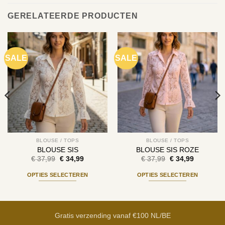
GERELATEERDE PRODUCTEN
SALE
SALE
BLOUSE / TOPS
BLOUSE / TOPS
BLOUSE SIS
BLOUSE SIS ROZE
Oorspronkelijke
Huidige
Oorspronkelijke
Huidige
€
37,99
€
34,99
€
37,99
€
34,99
prijs
prijs
prijs
prijs
was:
is:
was:
is:
OPTIES SELECTEREN
OPTIES SELECTEREN
€ 37,99.
€ 34,99.
€ 37,99.
€ 34,99.
Dit
Dit
product
product
heeft
heeft
Gratis verzending vanaf €100 NL/BE
meerdere
meerdere