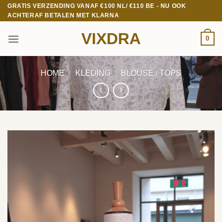
Ga
GRATIS VERZENDING VANAF €100 NL/ €110 BE - NU OOK
ACHTERAF BETALEN MET KLARNA
naar
inhoud
VIXDRA
0
HOME
/
KLEDING
/
BLOUSE / TOPS