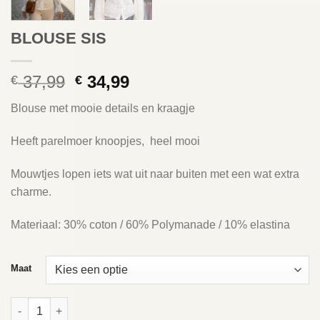
BLOUSE SIS
Oorspronkelijke
Huidige
37,99
34,99
€
€
prijs
prijs
Blouse met mooie details en kraagje
was:
is:
€ 37,99.
€ 34,99.
Heeft parelmoer knoopjes, heel mooi
Mouwtjes lopen iets wat uit naar buiten met een wat extra
charme.
Materiaal: 30% coton / 60% Polymanade / 10% elastina
Maat
BLOUSE SIS aantal