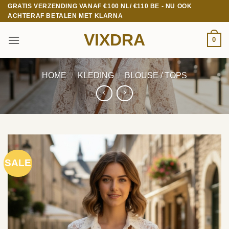
Ga
GRATIS VERZENDING VANAF €100 NL/ €110 BE - NU OOK
ACHTERAF BETALEN MET KLARNA
naar
inhoud
VIXDRA
0
HOME
/
KLEDING
/
BLOUSE / TOPS
SALE