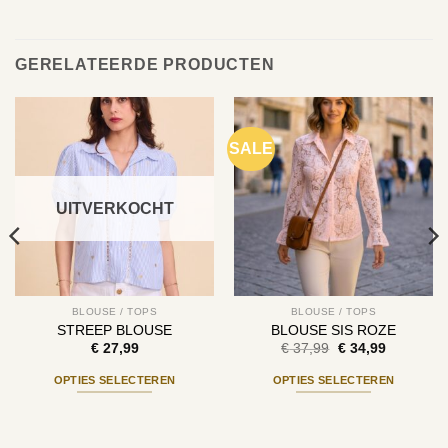
GERELATEERDE PRODUCTEN
SALE
UITVERKOCHT
BLOUSE / TOPS
BLOUSE / TOPS
STREEP BLOUSE
BLOUSE SIS ROZE
Oorspronkelijke
Huidige
€
27,99
€
37,99
€
34,99
prijs
prijs
was:
is:
OPTIES SELECTEREN
OPTIES SELECTEREN
€ 37,99.
€ 34,99.
Dit
Dit
product
product
heeft
heeft