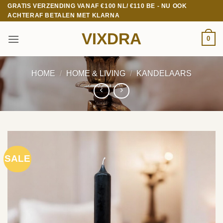
Ga
GRATIS VERZENDING VANAF €100 NL/ €110 BE - NU OOK
ACHTERAF BETALEN MET KLARNA
naar
inhoud
VIXDRA
0
HOME
/
HOME & LIVING
/
KANDELAARS
SALE