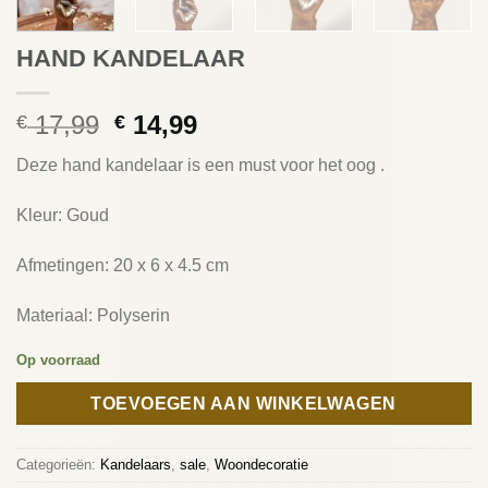
HAND KANDELAAR
Oorspronkelijke
Huidige
17,99
14,99
€
€
prijs
prijs
Deze hand kandelaar is een must voor het oog .
was:
is:
€ 17,99.
€ 14,99.
Kleur: Goud
Afmetingen: 20 x 6 x 4.5 cm
Materiaal: Polyserin
Op voorraad
TOEVOEGEN AAN WINKELWAGEN
Categorieën:
Kandelaars
,
sale
,
Woondecoratie