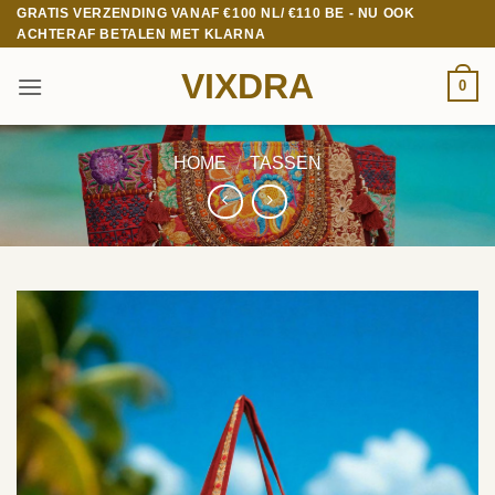
Ga
GRATIS VERZENDING VANAF €100 NL/ €110 BE - NU OOK
ACHTERAF BETALEN MET KLARNA
naar
inhoud
VIXDRA
0
HOME
/
TASSEN