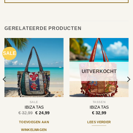
GERELATEERDE PRODUCTEN
SALE
UITVERKOCHT
SALE
TASSEN
IBIZA TAS
IBIZA TAS
Oorspronkelijke
Huidige
€
32,99
€
24,99
€
32,99
prijs
prijs
was:
is:
TOEVOEGEN AAN
LEES VERDER
€ 32,99.
€ 24,99.
WINKELWAGEN