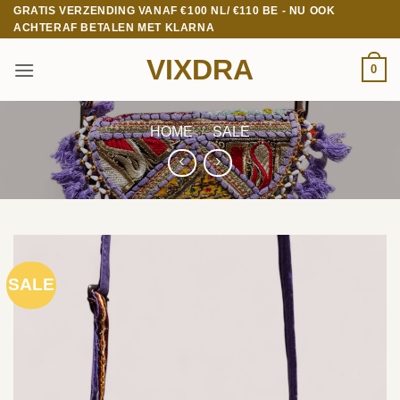
Ga
GRATIS VERZENDING VANAF €100 NL/ €110 BE - NU OOK
ACHTERAF BETALEN MET KLARNA
naar
inhoud
VIXDRA
0
HOME
/
SALE
SALE