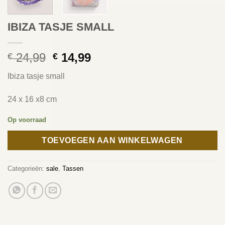
IBIZA TASJE SMALL
Oorspronkelijke
Huidige
24,99
14,99
€
€
prijs
prijs
Ibiza tasje small
was:
is:
€ 24,99.
€ 14,99.
24 x 16 x8 cm
Op voorraad
TOEVOEGEN AAN WINKELWAGEN
Categorieën:
sale
,
Tassen