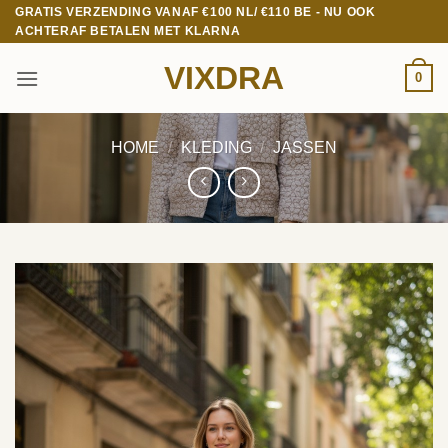
Ga
GRATIS VERZENDING VANAF €100 NL/ €110 BE - NU OOK
ACHTERAF BETALEN MET KLARNA
naar
inhoud
VIXDRA
0
HOME
/
KLEDING
/
JASSEN