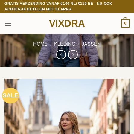
Ga
GRATIS VERZENDING VANAF €100 NL/ €110 BE - NU OOK
ACHTERAF BETALEN MET KLARNA
naar
inhoud
VIXDRA
0
HOME
/
KLEDING
/
JASSEN
SALE