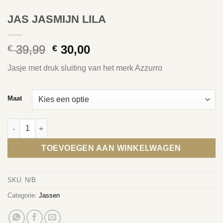
JAS JASMIJN LILA
Oorspronkelijke
Huidige
39,99
30,00
€
€
prijs
prijs
Jasje met druk sluiting van het merk Azzurro
was:
is:
€ 39,99.
€ 30,00.
Maat
JAS JASMIJN LILA aantal
TOEVOEGEN AAN WINKELWAGEN
SKU:
N/B
Categorie:
Jassen