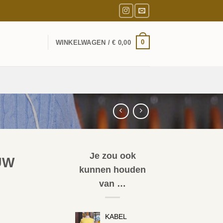
0
WINKELWAGEN /
€
0,00
Je zou ook
UW
kunnen houden
van …
KABEL