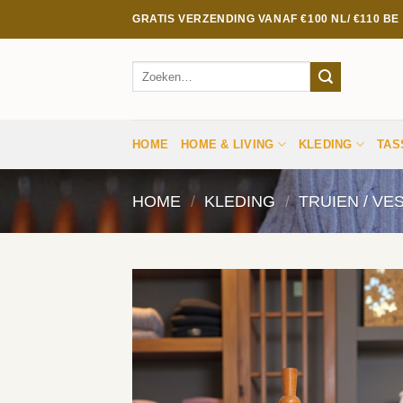
Ga
GRATIS VERZENDING VANAF €100 NL/ €110 B
naar
inhoud
Zoeken
naar:
HOME
HOME & LIVING
KLEDING
TAS
HOME
/
KLEDING
/
TRUIEN / VE