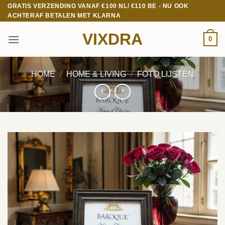
Ga
GRATIS VERZENDING VANAF €100 NL/ €110 BE - NU OOK
ACHTERAF BETALEN MET KLARNA
naar
inhoud
VIXDRA
0
HOME
/
HOME & LIVING
/
FOTO LIJSTEN