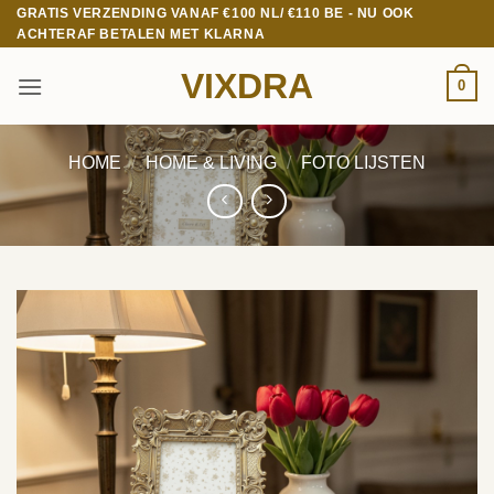
Ga
GRATIS VERZENDING VANAF €100 NL/ €110 BE - NU OOK
ACHTERAF BETALEN MET KLARNA
naar
inhoud
VIXDRA
0
HOME
/
HOME & LIVING
/
FOTO LIJSTEN