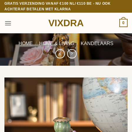
Ga
GRATIS VERZENDING VANAF €100 NL/ €110 BE - NU OOK
ACHTERAF BETALEN MET KLARNA
naar
inhoud
VIXDRA
0
HOME
/
HOME & LIVING
/
KANDELAARS