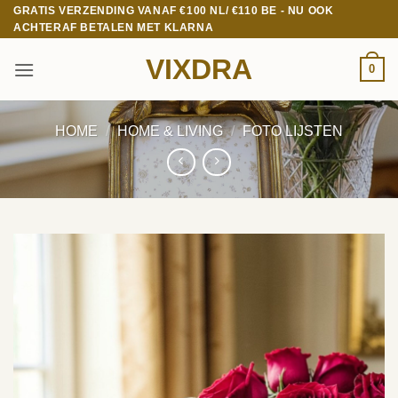
Ga
GRATIS VERZENDING VANAF €100 NL/ €110 BE - NU OOK
ACHTERAF BETALEN MET KLARNA
naar
inhoud
VIXDRA
0
HOME
/
HOME & LIVING
/
FOTO LIJSTEN