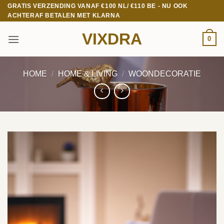
Ga
GRATIS VERZENDING VANAF €100 NL/ €110 BE - NU OOK
ACHTERAF BETALEN MET KLARNA
naar
inhoud
VIXDRA
0
HOME
/
HOME & LIVING
/
WOONDECORATIE