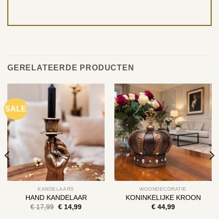
GERELATEERDE PRODUCTEN
SALE
KANDELAARS
WOONDECORATIE
HAND KANDELAAR
KONINKELIJKE KROON
Oorspronkelijke
Huidige
€
17,99
€
14,99
€
44,99
prijs
prijs