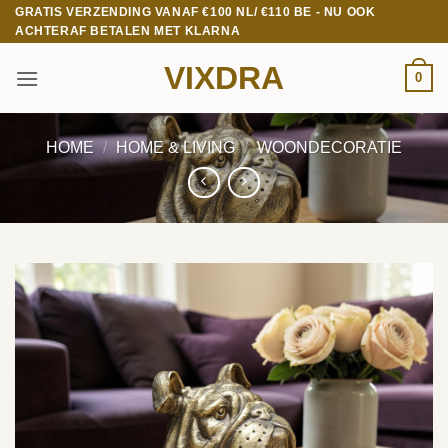
Ga
GRATIS VERZENDING VANAF €100 NL/ €110 BE - NU OOK
ACHTERAF BETALEN MET KLARNA
naar
inhoud
VIXDRA
0
HOME
/
HOME & LIVING
/
WOONDECORATIE