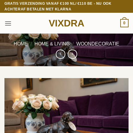
Ga
GRATIS VERZENDING VANAF €100 NL/ €110 BE - NU OOK
ACHTERAF BETALEN MET KLARNA
naar
inhoud
VIXDRA
0
HOME
/
HOME & LIVING
/
WOONDECORATIE