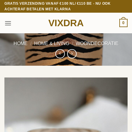
Ga
GRATIS VERZENDING VANAF €100 NL/ €110 BE - NU OOK
ACHTERAF BETALEN MET KLARNA
naar
inhoud
VIXDRA
0
HOME
/
HOME & LIVING
/
WOONDECORATIE