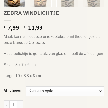
ZEBRA WINDLICHTJE
Prijsklasse:
7,99
-
11,99
€
€
€ 7,99
Maak kennis met deze unieke Zebra print theelichtjes uit
tot
onze Baroque Collectie.
€ 11,99
Het theelichtje is gemaakt van glas en heeft de afmetingen
Small: 8 x 7 x 6 cm
Large: 10 x 8.8 x 8 cm
Afmetingen
ZEBRA WINDLICHTJE aantal